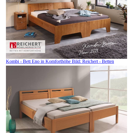
Kombi - Bett Eno in Komforthöhe Bild: Reichert - Betten